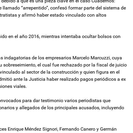
, debido a que es una pieza clave en el caso Cuadernos:
lamado “arrepentido”, confesó formar parte del sistema de
tratistas y afirmó haber estado vinculado con altos
ido en el año 2016, mientras intentaba ocultar bolsos con
as indagatorias de los empresarios Marcelo Marcuzzi, cuya
u sobreseimiento, el cual fue rechazado por la fiscal de juicio
nculado al sector de la construcción y quien figura en el
mitió ante la Justicia haber realizado pagos periódicos a ex
iones viales.
onvocados para dar testimonio varios periodistas que
cionarios y allegados de los principales acusados, incluyendo
jueces Enrique Méndez Signori, Fernando Canero y Germán