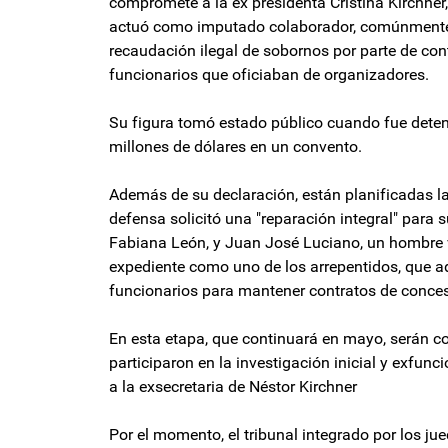
compromete a la ex presidenta Cristina Kirchner
actuó como imputado colaborador, comúnmente l
recaudación ilegal de sobornos por parte de con
funcionarios que oficiaban de organizadores.
Su figura tomó estado público cuando fue deten
millones de dólares en un convento.
Además de su declaración, están planificadas l
defensa solicitó una "reparación integral" para s
Fabiana León, y Juan José Luciano, un hombre vi
expediente como uno de los arrepentidos, que ad
funcionarios para mantener contratos de conces
En esta etapa, que continuará en mayo, serán c
participaron en la investigación inicial y exfun
a la exsecretaria de Néstor Kirchner
Por el momento, el tribunal integrado por los 