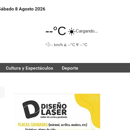
Sábado 8 Agosto 2026
--°C
☀️
Cargando...
💨
🔼
🔽
-- km/h
--°C
--°C
Cultura y Espectáculos
Deporte