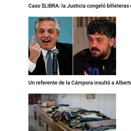
Caso $LIBRA: la Justicia congeló billeteras c
Un referente de la Cámpora insultó a Albert