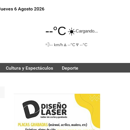
Jueves 6 Agosto 2026
--°C
☀️
Cargando...
💨
🔼
🔽
-- km/h
--°C
--°C
Cultura y Espectáculos
Deporte