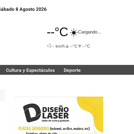
Sábado 8 Agosto 2026
--°C
☀️
Cargando...
💨
🔼
🔽
-- km/h
--°C
--°C
Cultura y Espectáculos
Deporte