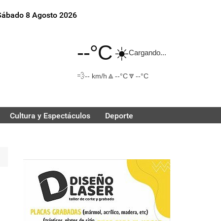
Sábado 8 Agosto 2026
--°C
☀️
Cargando...
💨
🔼
🔽
-- km/h
--°C
--°C
Cultura y Espectáculos
Deporte