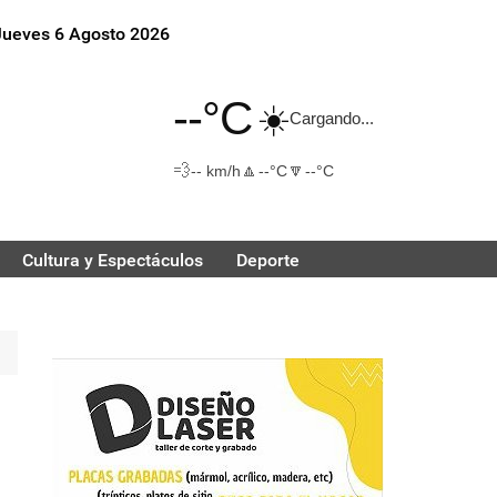
Jueves 6 Agosto 2026
--°C
☀️
Cargando...
💨
🔼
🔽
-- km/h
--°C
--°C
Cultura y Espectáculos
Deporte