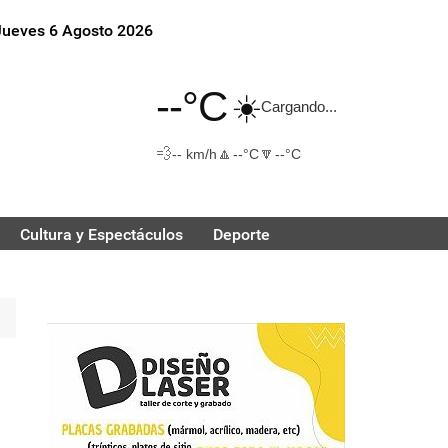
Jueves 6 Agosto 2026
--°C
☀️
Cargando...
💨
🔼
🔽
-- km/h
--°C
--°C
Cultura y Espectáculos
Deporte