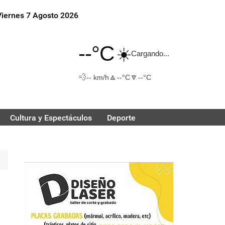
Viernes 7 Agosto 2026
--°C
☀️
Cargando...
💨
🔼
🔽
-- km/h
--°C
--°C
Cultura y Espectáculos
Deporte