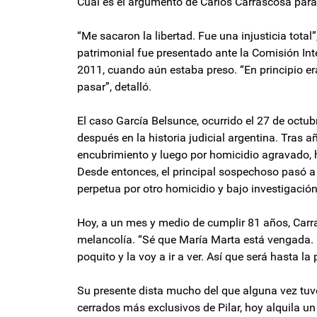
Cuál es el argumento de Carlos Carrascosa par
“Me sacaron la libertad. Fue una injusticia total
patrimonial fue presentado ante la Comisión I
2011, cuando aún estaba preso. “En principio era
pasar”, detalló.
El caso García Belsunce, ocurrido el 27 de octub
después en la historia judicial argentina. Tras
encubrimiento y luego por homicidio agravado, h
Desde entonces, el principal sospechoso pasó a
perpetua por otro homicidio y bajo investigación
Hoy, a un mes y medio de cumplir 81 años, Carr
melancolía. “Sé que María Marta está vengada. E
poquito y la voy a ir a ver. Así que será hasta la
Su presente dista mucho del que alguna vez tuvo
cerrados más exclusivos de Pilar, hoy alquila 