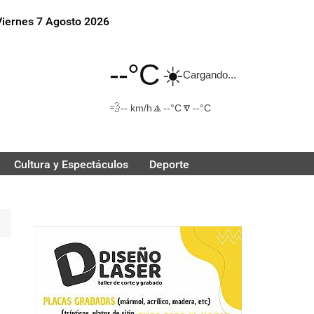
Viernes 7 Agosto 2026
--°C
☀️
Cargando...
💨
🔼
🔽
-- km/h
--°C
--°C
Cultura y Espectáculos
Deporte