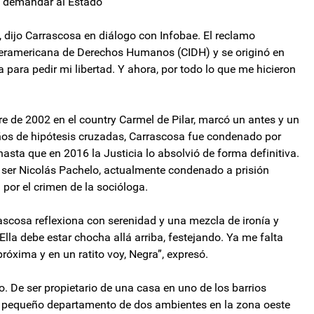
a demandar al Estado
”, dijo Carrascosa en diálogo con Infobae. El reclamo
nteramericana de Derechos Humanos (CIDH) y se originó en
 para pedir mi libertad. Y ahora, por todo lo que me hicieron
re de 2002 en el country Carmel de Pilar, marcó un antes y un
 años de hipótesis cruzadas, Carrascosa fue condenado por
asta que en 2016 la Justicia lo absolvió de forma definitiva.
 ser Nicolás Pachelo, actualmente condenado a prisión
 por el crimen de la socióloga.
ascosa reflexiona con serenidad y una mezcla de ironía y
lla debe estar chocha allá arriba, festejando. Ya me falta
 próxima y en un ratito voy, Negra”, expresó.
. De ser propietario de una casa en uno de los barrios
un pequeño departamento de dos ambientes en la zona oeste