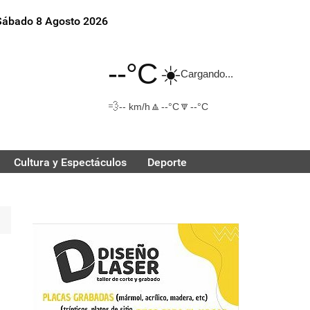
Sábado 8 Agosto 2026
--°C
☀️
Cargando...
💨
🔼
🔽
-- km/h
--°C
--°C
Cultura y Espectáculos
Deporte