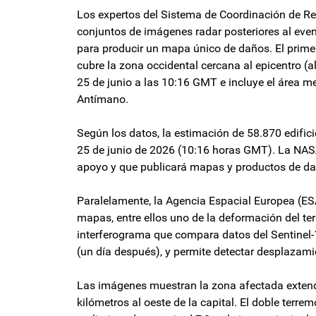
Los expertos del Sistema de Coordinación de R
conjuntos de imágenes radar posteriores al even
para producir un mapa único de daños. El prime
cubre la zona occidental cercana al epicentro (
25 de junio a las 10:16 GMT e incluye el área m
Antímano.
Según los datos, la estimación de 58.870 edific
25 de junio de 2026 (10:16 horas GMT). La NAS
apoyo y que publicará mapas y productos de dat
Paralelamente, la Agencia Espacial Europea (ESA
mapas, entre ellos uno de la deformación del te
interferograma que compara datos del Sentinel-1 
(un día después), y permite detectar desplazamie
Las imágenes muestran la zona afectada extend
kilómetros al oeste de la capital. El doble terr