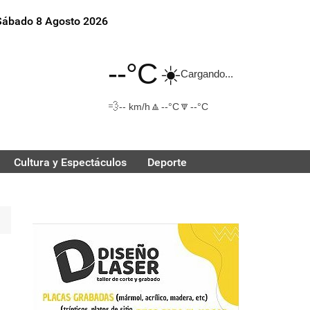
Sábado 8 Agosto 2026
--°C
☀️
Cargando...
💨
🔼
🔽
-- km/h
--°C
--°C
Cultura y Espectáculos
Deporte