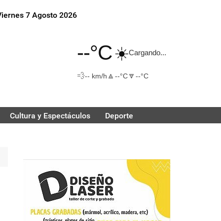
Viernes 7 Agosto 2026
--°C
☀️
Cargando...
💨
🔼
🔽
-- km/h
--°C
--°C
Cultura y Espectáculos
Deporte