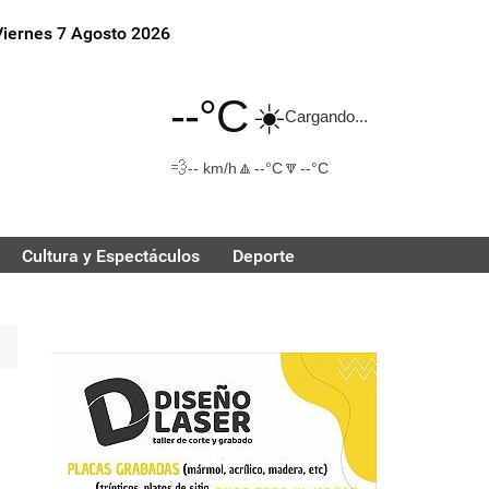
Viernes 7 Agosto 2026
--°C
☀️
Cargando...
💨
🔼
🔽
-- km/h
--°C
--°C
Cultura y Espectáculos
Deporte