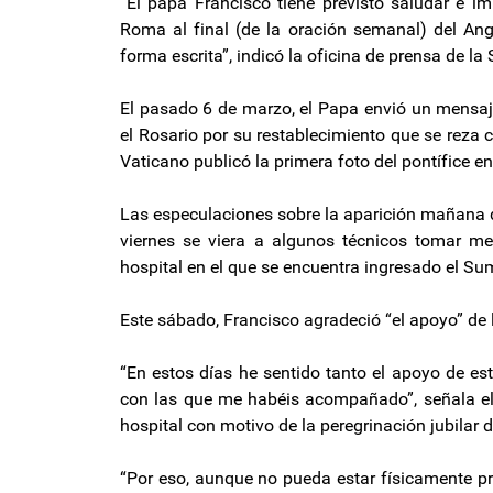
“El papa Francisco tiene previsto saludar e im
Roma al final (de la oración semanal) del An
forma escrita”, indicó la oficina de prensa de la
El pasado 6 de marzo, el Papa envió un mensaj
el Rosario por su restablecimiento que se reza
Vaticano publicó la primera foto del pontífice en
Las especulaciones sobre la aparición mañana d
viernes se viera a algunos técnicos tomar m
hospital en el que se encuentra ingresado el Su
Este sábado, Francisco agradeció “el apoyo” de l
“En estos días he sentido tanto el apoyo de es
con las que me habéis acompañado”, señala el 
hospital con motivo de la peregrinación jubilar d
“Por eso, aunque no pueda estar físicamente pr