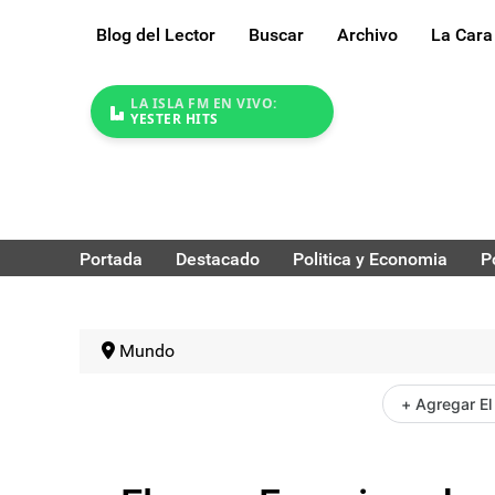
Blog del Lector
Buscar
Archivo
La Cara
LA ISLA FM EN VIVO:
YESTER HITS
Portada
Destacado
Politica y Economia
P
Mundo
+ Agregar El