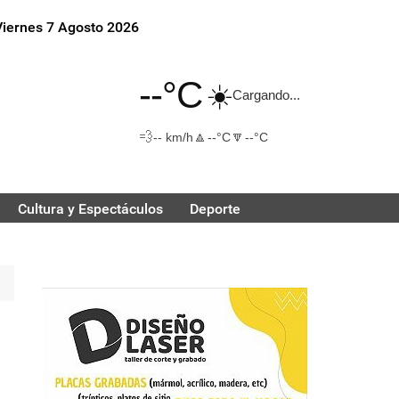
Viernes 7 Agosto 2026
--°C
☀️
Cargando...
💨
🔼
🔽
-- km/h
--°C
--°C
Cultura y Espectáculos
Deporte