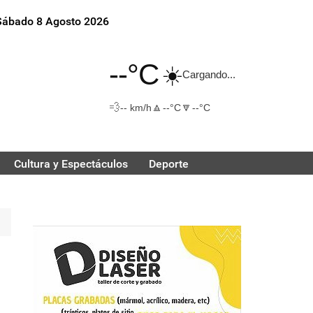
Sábado 8 Agosto 2026
--°C
☀️
Cargando...
💨
🔼
🔽
-- km/h
--°C
--°C
Cultura y Espectáculos
Deporte