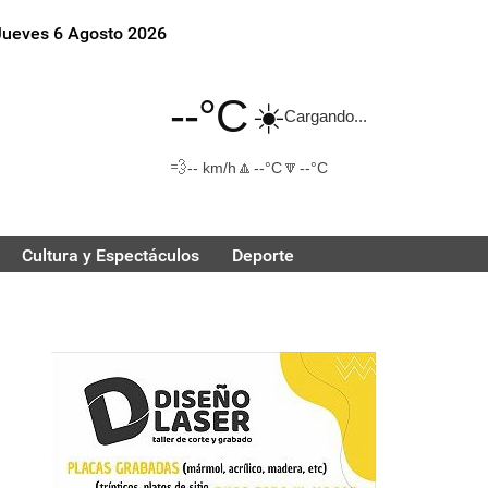
Jueves 6 Agosto 2026
--°C
☀️
Cargando...
💨
🔼
🔽
-- km/h
--°C
--°C
Cultura y Espectáculos
Deporte