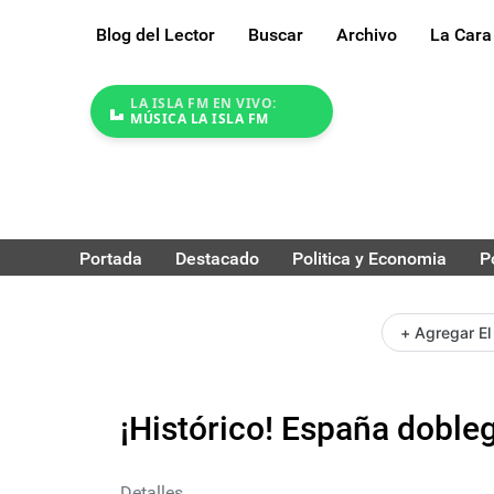
Blog del Lector
Buscar
Archivo
La Cara
LA ISLA FM EN VIVO:
MÚSICA LA ISLA FM
Portada
Destacado
Politica y Economia
P
+ Agregar El
¡Histórico! España dobleg
Detalles