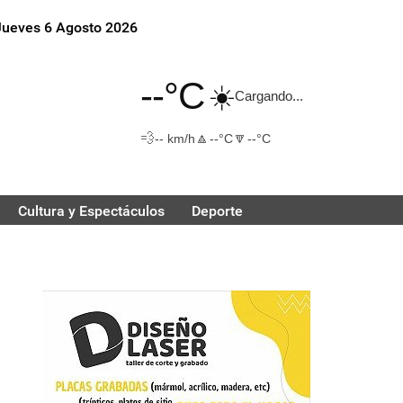
Jueves 6 Agosto 2026
--°C
☀️
Cargando...
💨
🔼
🔽
-- km/h
--°C
--°C
Cultura y Espectáculos
Deporte