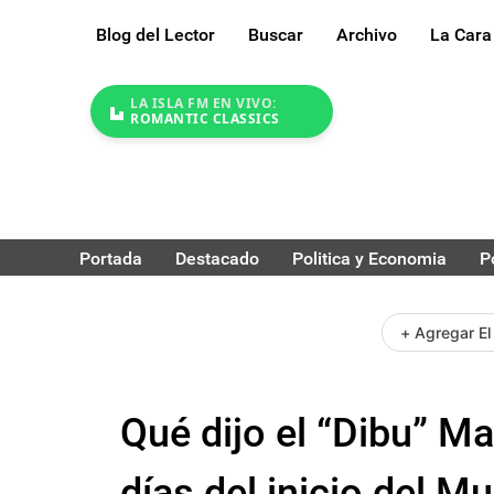
Blog del Lector
Buscar
Archivo
La Cara
LA ISLA FM EN VIVO:
ROMANTIC CLASSICS
Portada
Destacado
Politica y Economia
P
+ Agregar El
Qué dijo el “Dibu” Ma
días del inicio del M