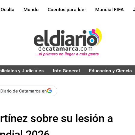
 Oculta
Mundo
Cuentos para leer
Mundial FIFA
oliciales y Judiciales
Info General
Educación y Ciencia
 Diario de Catamarca en
rtínez sobre su lesión a
undial 2026