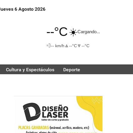
Jueves 6 Agosto 2026
--°C
☀️
Cargando...
💨
🔼
🔽
-- km/h
--°C
--°C
Cultura y Espectáculos
Deporte