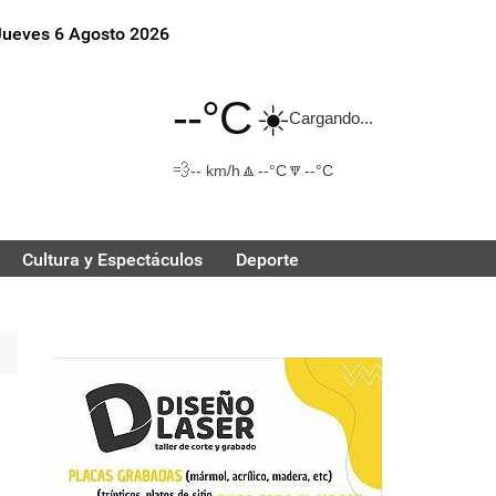
Jueves 6 Agosto 2026
--°C
☀️
Cargando...
💨
🔼
🔽
-- km/h
--°C
--°C
Cultura y Espectáculos
Deporte