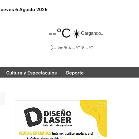
Jueves 6 Agosto 2026
--°C
☀️
Cargando...
💨
🔼
🔽
-- km/h
--°C
--°C
Cultura y Espectáculos
Deporte