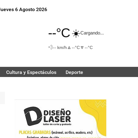
Jueves 6 Agosto 2026
--°C
☀️
Cargando...
💨
🔼
🔽
-- km/h
--°C
--°C
Cultura y Espectáculos
Deporte