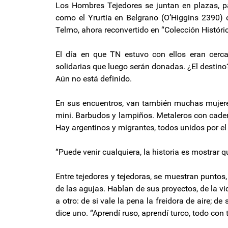
Los Hombres Tejedores se juntan en plazas, pa
como el Yrurtia en Belgrano (O’Higgins 2390) o
Telmo, ahora reconvertido en “Colección Históric
El día en que TN estuvo con ellos eran cer
solidarias que luego serán donadas. ¿El destino
Aún no está definido.
En sus encuentros, van también muchas mujere
mini. Barbudos y lampiños. Metaleros con caden
Hay argentinos y migrantes, todos unidos por el 
“Puede venir cualquiera, la historia es mostrar q
Entre tejedores y tejedoras, se muestran puntos
de las agujas. Hablan de sus proyectos, de la vi
a otro: de si vale la pena la freidora de aire; de
dice uno. “Aprendí ruso, aprendí turco, todo con