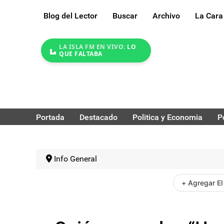
Blog del Lector
Buscar
Archivo
La Cara
LA ISLA FM EN VIVO:
LO
QUE FALTABA
Portada
Destacado
Politica y Economia
P
Info General
+ Agregar El