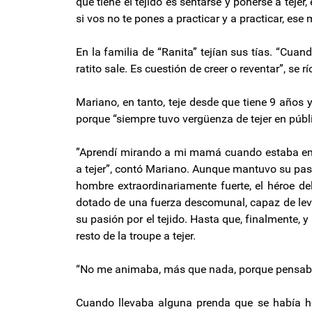
que tiene el tejido es sentarse y ponerse a tejer
si vos no te pones a practicar y a practicar, ese 
En la familia de “Ranita” tejían sus tías. “Cuand
ratito sale. Es cuestión de creer o reventar”, se rí
Mariano, en tanto, teje desde que tiene 9 años 
porque “siempre tuvo vergüenza de tejer en públi
”Aprendí mirando a mi mamá cuando estaba embar
a tejer”, contó Mariano. Aunque mantuvo su pasió
hombre extraordinariamente fuerte, el héroe del
dotado de una fuerza descomunal, capaz de leva
su pasión por el tejido. Hasta que, finalmente, 
resto de la troupe a tejer.
“No me animaba, más que nada, porque pensaba q
Cuando llevaba alguna prenda que se había he