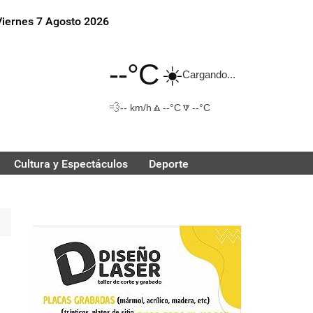
Viernes 7 Agosto 2026
--°C
☀️
Cargando...
💨
🔼
🔽
-- km/h
--°C
--°C
Cultura y Espectáculos
Deporte