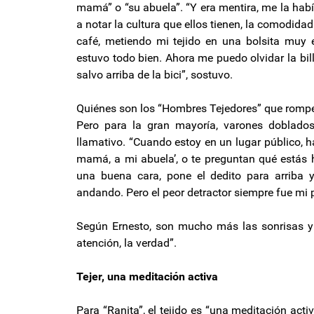
mamá” o “su abuela”. “Y era mentira, me la ha
a notar la cultura que ellos tienen, la comodid
café, metiendo mi tejido en una bolsita muy e
estuvo todo bien. Ahora me puedo olvidar la bil
salvo arriba de la bici”, sostuvo.
Quiénes son los “Hombres Tejedores” que rompe
Pero para la gran mayoría, varones doblado
llamativo. “Cuando estoy en un lugar público, 
mamá, a mi abuela’, o te preguntan qué estás
una buena cara, pone el dedito para arriba 
andando. Pero el peor detractor siempre fue mi 
Según Ernesto, son mucho más las sonrisas y l
atención, la verdad”.
Tejer, una meditación activa
Para “Ranita”, el tejido es “una meditación acti