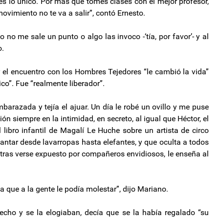
, es lo único. Por más que tomes clases con el mejor profesor,
movimiento no te va a salir”, contó Ernesto.
o no me sale un punto o algo las invoco -‘tía, por favor’- y al
o.
y el encuentro con los Hombres Tejedores “le cambió la vida”
co”. Fue “realmente liberador”.
azada y tejía el ajuar. Un día le robé un ovillo y me puse
n siempre en la intimidad, en secreto, al igual que Héctor, el
 libro infantil de Magalí Le Huche sobre un artista de circo
ntar desde lavarropas hasta elefantes, y que oculta a todos
y tras verse expuesto por compañeros envidiosos, le enseña al
ue a la gente le podía molestar”, dijo Mariano.
cho y se la elogiaban, decía que se la había regalado “su