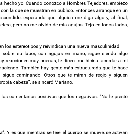
bía hecho yo. Cuando conozco a Hombres Tejedores, empiezo
ad con la que se muestran en público. Entonces arranqué en un
scondido, esperando que alguien me diga algo y, al final,
letera, pero no me olvido de mis agujas. Tejo en todos lados,
n los estereotipos y reivindican una nueva masculinidad
s sobre su labor, con agujas en mano, sigue siendo algo
hay reacciones muy buenas, te dicen ´me hiciste acordar a mi
 haciendo. También hay gente más estructurada que te hace
y sigue caminando. Otros que te miran de reojo y siguen
propia cabeza”, se sinceró Mariano.
os comentarios positivos que los negativos. “No le prestó
va”. Y es que mientras se teje, el cuerpo se mueve, se activan