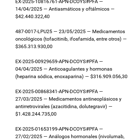
EX-2025-10816761-APN-DCOYS#PFA —
14/04/2025 — Antiasmáticos y oftálmicos —
$42.440.322,40
487-0017-LPU25 — 23/05/2025 — Medicamentos
oncológicos (tofacitinib, ifosfamida, entre otros) —
$365.313.930,00
EX-2025-00929659-APN-DCOYS#PFA —
04/04/2025 — Anticoagulantes y hormonas
(heparina sódica, enoxaparina) — $316.909.056,30
EX-2025-00868341-APN-DCOYS#PFA —
27/03/2025 — Medicamentos antineoplásicos y
antirretrovirales (azacitidina, dolutegravir) —
$1.428.244.735,00
EX-2025-01653199-APN-DCOYS#PFA —
27/02/2025 — Análogos hormonales (nivolumab,