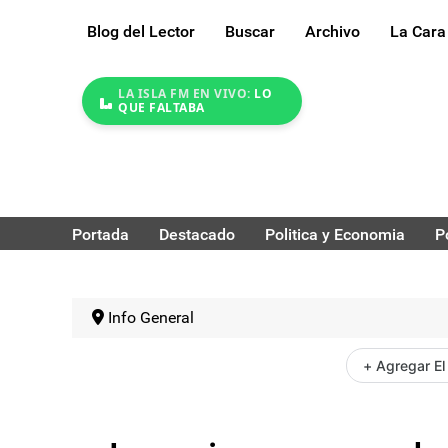
Blog del Lector
Buscar
Archivo
La Cara
LA ISLA FM EN VIVO:
LO
QUE FALTABA
Portada
Destacado
Politica y Economia
P
Info General
+ Agregar El