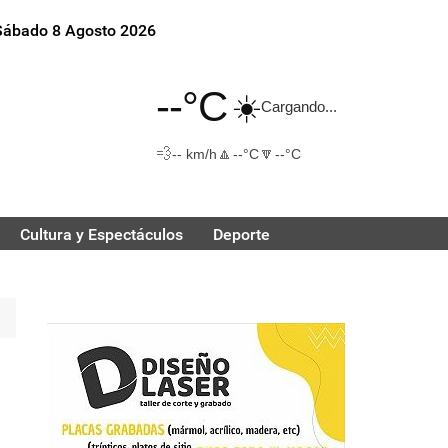
Sábado 8 Agosto 2026
--°C
☀️
Cargando...
💨
🔼
🔽
-- km/h
--°C
--°C
Cultura y Espectáculos
Deporte