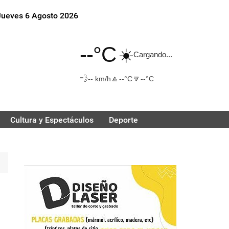
Jueves 6 Agosto 2026
--°C
☀️
Cargando...
💨
🔼
🔽
-- km/h
--°C
--°C
Cultura y Espectáculos
Deporte