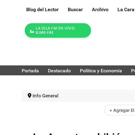
Blog del Lector
Buscar
Archivo
La Cara
LA ISLA FM EN VIVO:
GUAI-FAI
Portada
Destacado
Politica y Economia
P
Info General
+ Agregar El