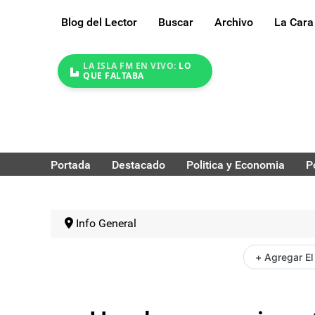
Blog del Lector
Buscar
Archivo
La Cara
LA ISLA FM EN VIVO:
LO
QUE FALTABA
Portada
Destacado
Politica y Economia
P
Info General
+ Agregar El