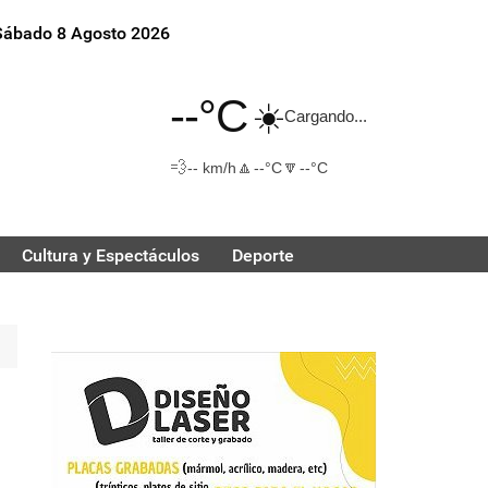
Sábado 8 Agosto 2026
--°C
☀️
Cargando...
💨
🔼
🔽
-- km/h
--°C
--°C
Cultura y Espectáculos
Deporte