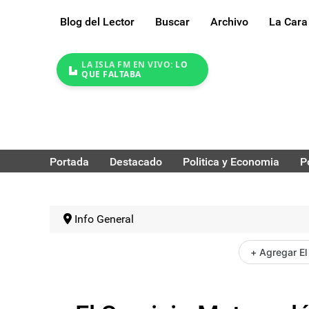
Blog del Lector
Buscar
Archivo
La Cara
LA ISLA FM EN VIVO:
LO
QUE FALTABA
Portada
Destacado
Politica y Economia
P
Info General
+ Agregar El