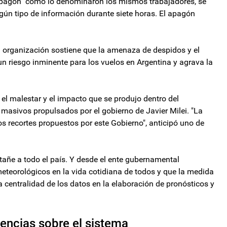
"apagón" como lo denominaron los mismos trabajadores, se
ngún tipo de información durante siete horas. El apagón
 organización sostiene que la amenaza de despidos y el
un riesgo inminente para los vuelos en Argentina y agrava la
r el malestar y el impacto que se produjo dentro del
masivos propulsados por el gobierno de Javier Milei. "La
os recortes propuestos por este Gobierno", anticipó uno de
Atañe a todo el país. Y desde el ente gubernamental
meteorológicos en la vida cotidiana de todos y que la medida
la centralidad de los datos en la elaboración de pronósticos y
encias sobre el sistema