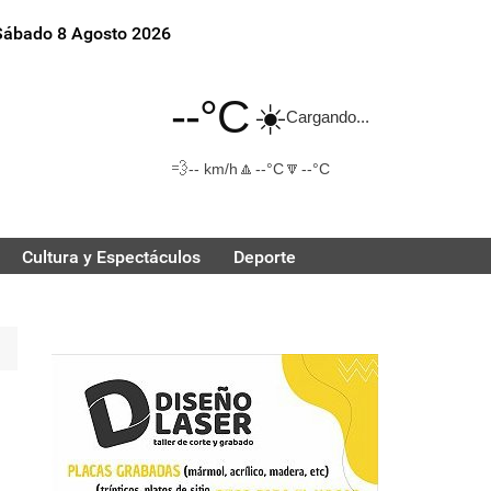
Sábado 8 Agosto 2026
--°C
☀️
Cargando...
💨
🔼
🔽
-- km/h
--°C
--°C
Cultura y Espectáculos
Deporte