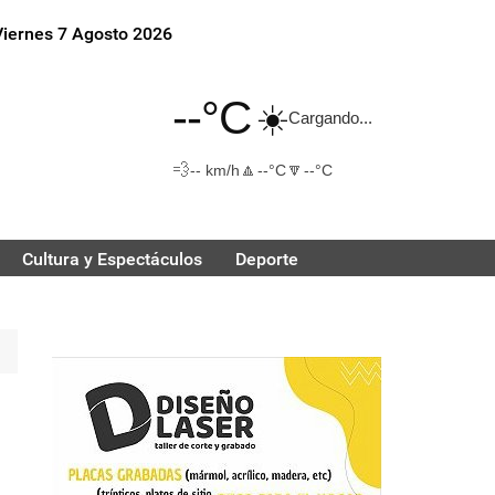
Viernes 7 Agosto 2026
--°C
☀️
Cargando...
💨
🔼
🔽
-- km/h
--°C
--°C
Cultura y Espectáculos
Deporte