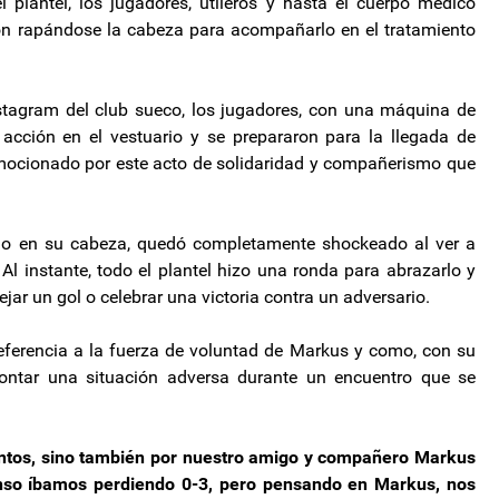
el plantel, los jugadores, utileros y hasta el cuerpo médico
ron rapándose la cabeza para acompañarlo en el tratamiento
stagram del club sueco, los jugadores, con una máquina de
acción en el vestuario y se prepararon para la llegada de
cionado por este acto de solidaridad y compañerismo que
elo en su cabeza, quedó completamente shockeado al ver a
Al instante, todo el plantel hizo una ronda para abrazarlo y
ejar un gol o celebrar una victoria contra un adversario.
 referencia a la fuerza de voluntad de Markus y como, con su
montar una situación adversa durante un encuentro que se
untos, sino también por nuestro amigo y compañero Markus
anso íbamos perdiendo 0-3, pero pensando en Markus, nos