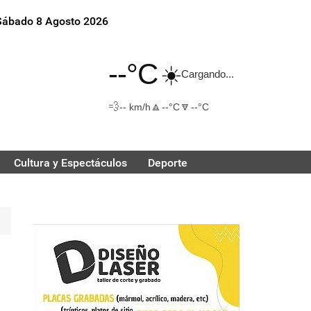
Sábado 8 Agosto 2026
--°C
☀️
Cargando...
💨
🔼
🔽
-- km/h
--°C
--°C
Cultura y Espectáculos
Deporte