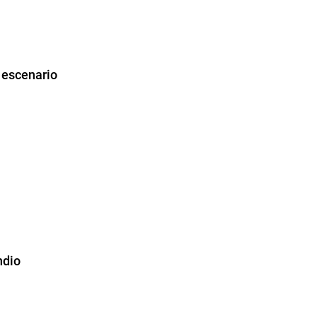
n escenario
ndio