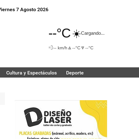
Viernes 7 Agosto 2026
--°C
☀️
Cargando...
💨
🔼
🔽
-- km/h
--°C
--°C
Cultura y Espectáculos
Deporte