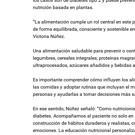
los casos son de diabetes tipo 2 y puede preveni
nutrición basada en plantas.
“La alimentación cumple un rol central en este p
de forma equilibrada, consciente y sostenible en 
Victoria Núñez.
Una alimentación saludable para prevenir o contr
legumbres, cereales integrales, proteínas magra
ultraprocesados, azúcares añadidos y bebidas 
Es importante comprender cómo influyen los alim
las comidas y adoptar rutinas que incluyan el 
personas y ayudarlas a tomar decisiones más s
En ese sentido, Núñez señaló: “Como nutricioni
diabetes. Acompañamos al paciente no solo en l
construcción de hábitos duraderos y realistas, c
emociones. La educación nutricional personaliz