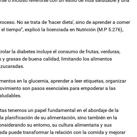
rse o incluso revertirse con un estilo de vida saludable y una
roceso. No se trata de ‘hacer dieta’, sino de aprender a comer
el tiempo”, explicó la licenciada en Nutrición (M.P 5.276),
olar la diabetes incluye el consumo de frutas, verduras,
s y grasas de buena calidad, limitando los alimentos
azucaradas.
entos en la glucemia, aprender a leer etiquetas, organizar
movimiento son pasos esenciales para empoderar a las
aludables.
stas tenemos un papel fundamental en el abordaje de la
a planificación de su alimentación, sino también en la
onsiderando su entorno, su cultura alimentaria y sus
ada puede transformar la relación con la comida y mejorar