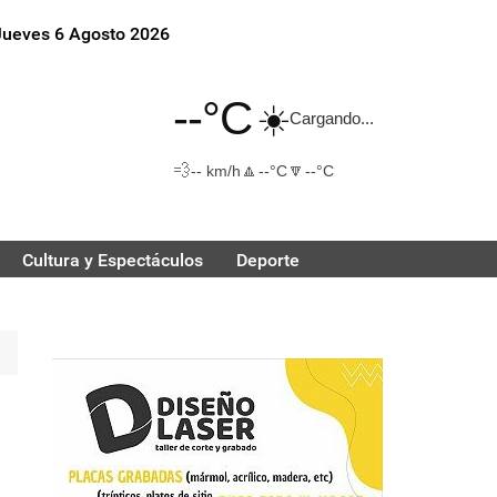
Jueves 6 Agosto 2026
--°C
☀️
Cargando...
💨
🔼
🔽
-- km/h
--°C
--°C
Cultura y Espectáculos
Deporte