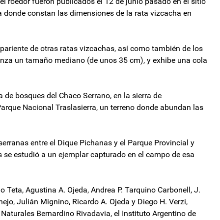
el roedor fueron publicados el 12 de junio pasado en el sitio
ca donde constan las dimensiones de la rata vizcacha en
pariente de otras ratas vizcachas, así como también de los
canza un tamaño mediano (de unos 35 cm), y exhibe una cola
ha de bosques del Chaco Serrano, en la sierra de
arque Nacional Traslasierra, un terreno donde abundan las
serranas entre el Dique Pichanas y el Parque Provincial y
 se estudió a un ejemplar capturado en el campo de esa
o Teta, Agustina A. Ojeda, Andrea P. Tarquino Carbonell, J.
ejo, Julián Mignino, Ricardo A. Ojeda y Diego H. Verzi,
Naturales Bernardino Rivadavia, el Instituto Argentino de