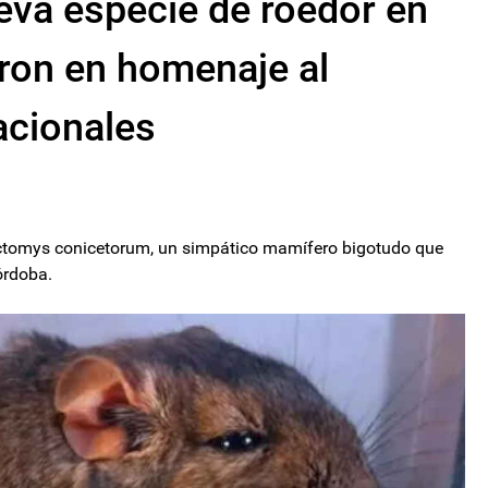
eva especie de roedor en
ron en homenaje al
acionales
octomys conicetorum, un simpático mamífero bigotudo que
órdoba.