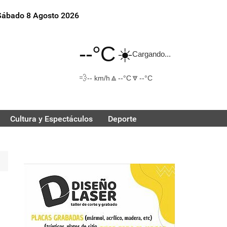
Sábado 8 Agosto 2026
--°C
☀️
Cargando...
💨
🔼
🔽
-- km/h
--°C
--°C
Cultura y Espectáculos
Deporte