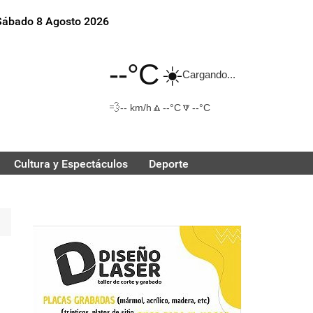
Sábado 8 Agosto 2026
--°C
☀️
Cargando...
💨
🔼
🔽
-- km/h
--°C
--°C
Cultura y Espectáculos
Deporte