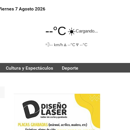
Viernes 7 Agosto 2026
--°C
☀️
Cargando...
💨
🔼
🔽
-- km/h
--°C
--°C
Cultura y Espectáculos
Deporte