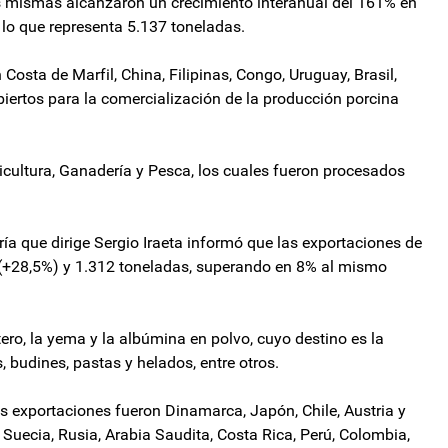
as mismas alcanzaron un crecimiento interanual del 161% en
 lo que representa 5.137 toneladas.
 Costa de Marfil, China, Filipinas, Congo, Uruguay, Brasil,
iertos para la comercialización de la producción porcina
icultura, Ganadería y Pesca, los cuales fueron procesados
ría que dirige Sergio Iraeta informó que las exportaciones de
(+28,5%) y 1.312 toneladas, superando en 8% al mismo
ero, la yema y la albúmina en polvo, cuyo destino es la
 budines, pastas y helados, entre otros.
as exportaciones fueron Dinamarca, Japón, Chile, Austria y
e Suecia, Rusia, Arabia Saudita, Costa Rica, Perú, Colombia,