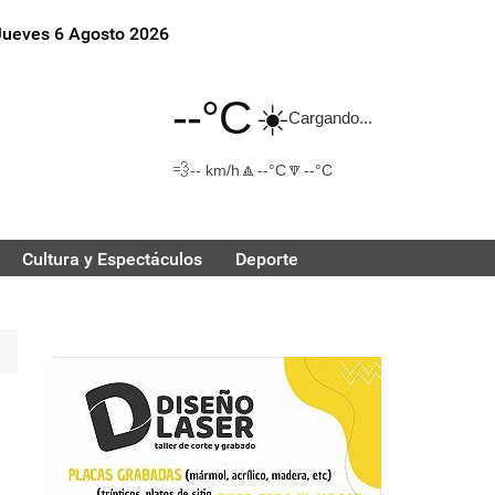
Jueves 6 Agosto 2026
--°C
☀️
Cargando...
💨
🔼
🔽
-- km/h
--°C
--°C
Cultura y Espectáculos
Deporte