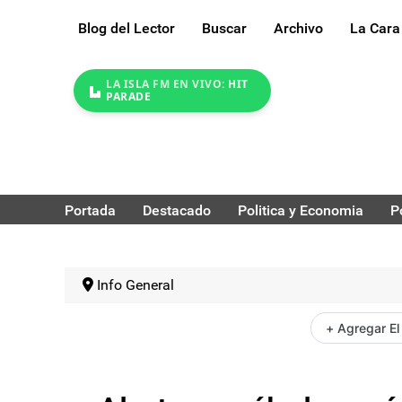
Blog del Lector
Buscar
Archivo
La Cara
LA ISLA FM EN VIVO:
HIT
PARADE
Portada
Destacado
Politica y Economia
P
Info General
+ Agregar El