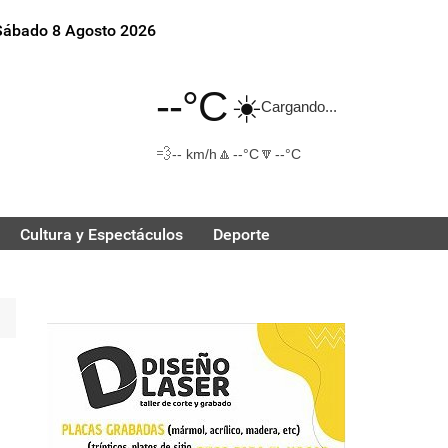
Sábado 8 Agosto 2026
--°C
☀️
Cargando...
💨
🔼
🔽
-- km/h
--°C
--°C
Cultura y Espectáculos
Deporte