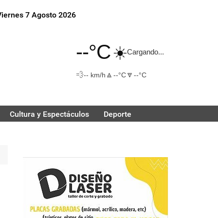
Viernes 7 Agosto 2026
--°C
☀️
Cargando...
💨
🔼
🔽
-- km/h
--°C
--°C
Cultura y Espectáculos
Deporte