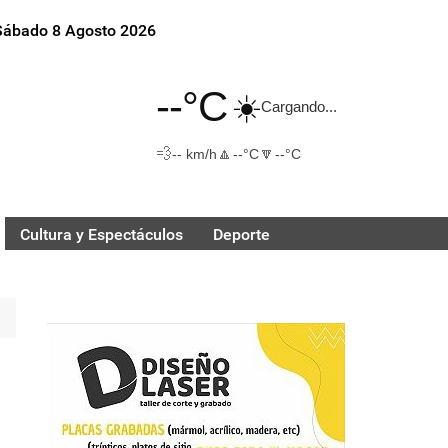
Sábado 8 Agosto 2026
--°C
☀️
Cargando...
💨
🔼
🔽
-- km/h
--°C
--°C
Cultura y Espectáculos
Deporte