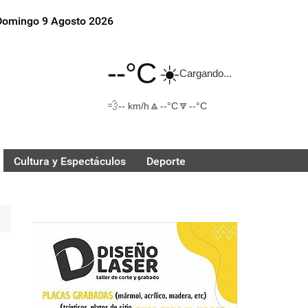
Domingo 9 Agosto 2026
--°C
☀️
Cargando...
💨
🔼
🔽
-- km/h
--°C
--°C
Cultura y Espectáculos
Deporte