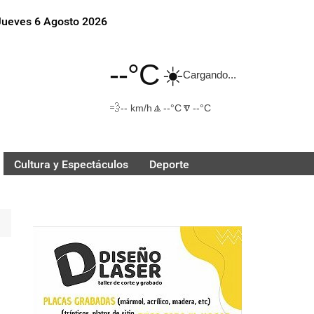
Jueves 6 Agosto 2026
--°C
☀️
Cargando...
💨
🔼
🔽
-- km/h
--°C
--°C
Cultura y Espectáculos
Deporte