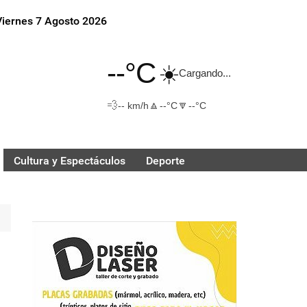
Viernes 7 Agosto 2026
--°C
☀️
Cargando...
💨
🔼
🔽
-- km/h
--°C
--°C
Cultura y Espectáculos
Deporte