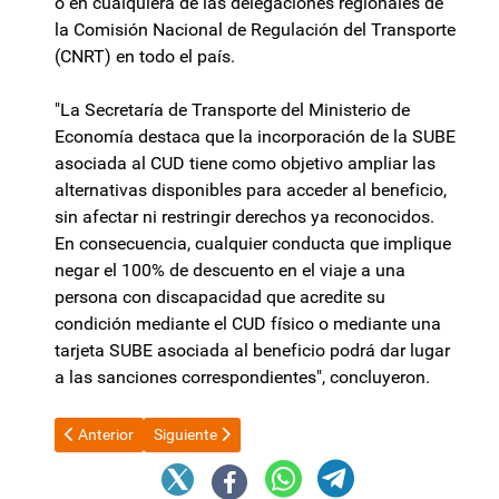
o en cualquiera de las delegaciones regionales de
la Comisión Nacional de Regulación del Transporte
(CNRT) en todo el país.
"La Secretaría de Transporte del Ministerio de
Economía destaca que la incorporación de la SUBE
asociada al CUD tiene como objetivo ampliar las
alternativas disponibles para acceder al beneficio,
sin afectar ni restringir derechos ya reconocidos.
En consecuencia, cualquier conducta que implique
negar el 100% de descuento en el viaje a una
persona con discapacidad que acredite su
condición mediante el CUD físico o mediante una
tarjeta SUBE asociada al beneficio podrá dar lugar
a las sanciones correspondientes", concluyeron.
Artículo anterior: Camiones de Zijin -Liex fueron demorados por
Artículo siguiente: Mundial de futbol 2026: La Isla
Anterior
Siguiente