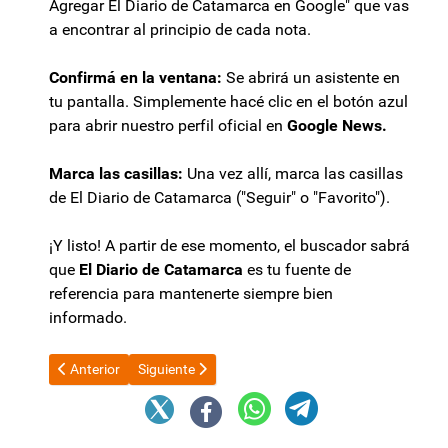
Agregar El Diario de Catamarca en Google" que vas
a encontrar al principio de cada nota.
Confirmá en la ventana:
Se abrirá un asistente en
tu pantalla. Simplemente hacé clic en el botón azul
para abrir nuestro perfil oficial en
Google News.
Marca las casillas:
Una vez allí, marca las casillas
de El Diario de Catamarca ("Seguir" o "Favorito").
¡Y listo! A partir de ese momento, el buscador sabrá
que
El Diario de Catamarca
es tu fuente de
referencia para mantenerte siempre bien
informado.
Artículo anterior: Viral: Mirá la gatita catamarqueña que la sorp
Artículo siguiente: Continúa el registro para Mar
Anterior
Siguiente