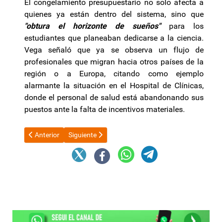
El congelamiento presupuestario no solo afecta a
quienes ya están dentro del sistema, sino que
"obtura el horizonte de sueños"
para los
estudiantes que planeaban dedicarse a la ciencia.
Vega señaló que ya se observa un flujo de
profesionales que migran hacia otros países de la
región o a Europa, citando como ejemplo
alarmante la situación en el Hospital de Clínicas,
donde el personal de salud está abandonando sus
puestos ante la falta de incentivos materiales.
Artículo anterior: Estudiantes argentinos diseñaron un cohete s
Artículo siguiente: Gutiérrez Neumáticos expande 
Anterior
Siguiente