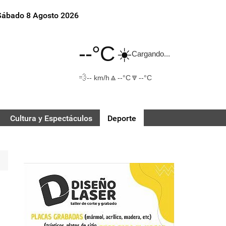
Sábado 8 Agosto 2026
--°C
☀️
Cargando...
💨
🔼
🔽
-- km/h
--°C
--°C
Cultura y Espectáculos
Deporte