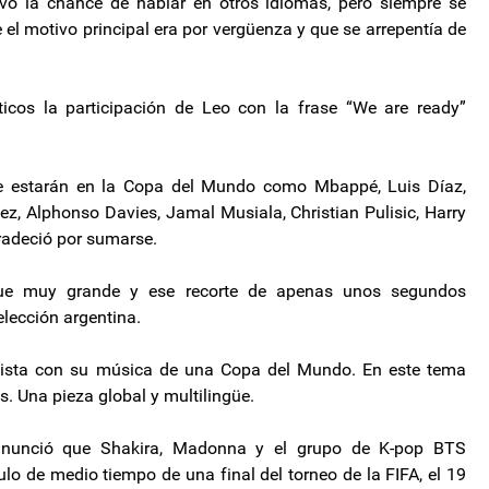
uvo la chance de hablar en otros idiomas, pero siempre se
 el motivo principal era por vergüenza y que se arrepentía de
ticos la participación de Leo con la frase “We are ready”
ue estarán en la Copa del Mundo como Mbappé, Luis Díaz,
ez, Alphonso Davies, Jamal Musiala, Christian Pulisic, Harry
radeció por sumarse.
 fue muy grande y ese recorte de apenas unos segundos
elección argentina.
nista con su música de una Copa del Mundo. En este tema
. Una pieza global y multilingüe.
anunció que Shakira, Madonna y el grupo de K-pop BTS
o de medio tiempo de una final del torneo de la FIFA, el 19