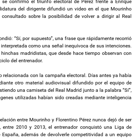
se confirmó el triunfo electoral de Pérez frente a Enrique
didatura del dirigente difundió un video en el que Mourinho
nsultado sobre la posibilidad de volver a dirigir al Real
ondió: “Sí, por supuesto”, una frase que rápidamente recorrió
 interpretada como una señal inequívoca de sus intenciones.
s hinchas madridistas, que desde hace tiempo observan con
iclo del entrenador.
o relacionada con la campaña electoral. Días antes ya había
iante otro material audiovisual difundido por el equipo de
stiendo una camiseta del Real Madrid junto a la palabra “Sí”,
enes utilizadas habían sido creadas mediante inteligencia
relación entre Mourinho y Florentino Pérez nunca dejó de ser
, entre 2010 y 2013, el entrenador conquistó una Liga de
 España, además de devolverle competitividad a un equipo