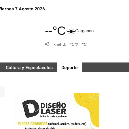
Viernes 7 Agosto 2026
--°C
☀️
Cargando...
💨
🔼
🔽
-- km/h
--°C
--°C
Cultura y Espectáculos
Deporte