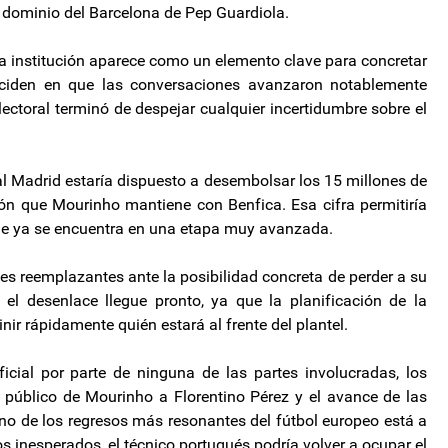
 dominio del Barcelona de Pep Guardiola.
 la institución aparece como un elemento clave para concretar
inciden en que las conversaciones avanzaron notablemente
lectoral terminó de despejar cualquier incertidumbre sobre el
al Madrid estaría dispuesto a desembolsar los 15 millones de
ión que Mourinho mantiene con Benfica. Esa cifra permitiría
 que ya se encuentra en una etapa muy avanzada.
es reemplazantes ante la posibilidad concreta de perder a su
 el desenlace llegue pronto, ya que la planificación de la
ir rápidamente quién estará al frente del plantel.
cial por parte de ninguna de las partes involucradas, los
 público de Mourinho a Florentino Pérez y el avance de las
o de los regresos más resonantes del fútbol europeo está a
s inesperados, el técnico portugués podría volver a ocupar el