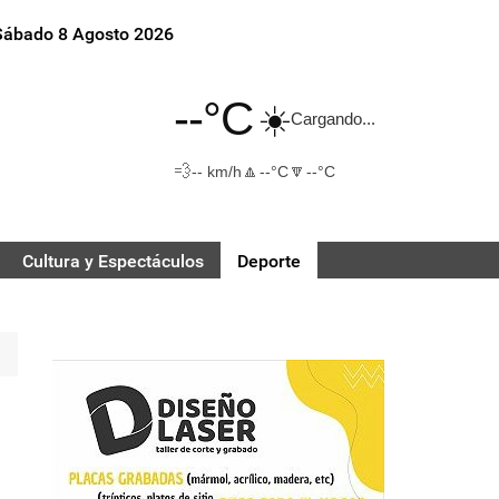
Sábado 8 Agosto 2026
--°C
☀️
Cargando...
💨
🔼
🔽
-- km/h
--°C
--°C
Cultura y Espectáculos
Deporte