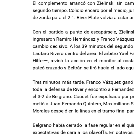
El complemento arrancó con Zielinski sin ca
segundo tiempo, Colidio encaró por el medio, jun
de zurda para el 2-1. River Plate volvía a estar ar
Con el partido a punto de escapársele, Zielin
ingresaron Ramiro Hernández y Franco Vázquez. 
cambio decisivo. A los 39 minutos del segundo 
Lautaro Rivero dentro del área. El árbitro Yael
Hilfer—, revisó la acción en el monitor al co
pateó cruzado y Beltrán se tiró hacia el lado equ
Tres minutos más tarde, Franco Vázquez ganó en
toda la defensa de River y encontró a Fernández
el 3-2 de Belgrano. Coudet fue expulsado por p
metió a Juan Fernando Quintero, Maximiliano Sa
Morales despejó en la línea en el tramo final para
Belgrano había cerrado la fase regular en el qu
expectativas de cara a los playoffs. En octavos, 