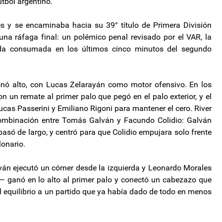
útbol argentino.
es y se encaminaba hacia su 39° título de Primera División
una ráfaga final: un polémico penal revisado por el VAR, la
da consumada en los últimos cinco minutos del segundo
ionó alto, con Lucas Zelarayán como motor ofensivo. En los
 un remate al primer palo que pegó en el palo exterior, y el
ucas Passerini y Emiliano Rigoni para mantener el cero. River
combinación entre Tomás Galván y Facundo Colidio: Galván
pasó de largo, y centró para que Colidio empujara solo frente
lonario.
ayán ejecutó un córner desde la izquierda y Leonardo Morales
— ganó en lo alto al primer palo y conectó un cabezazo que
el equilibrio a un partido que ya había dado de todo en menos