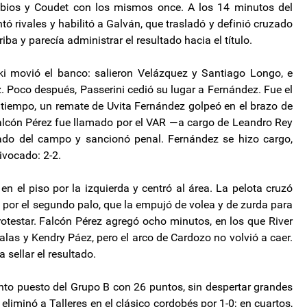
mbios y Coudet con los mismos once. A los 14 minutos del
tó rivales y habilitó a Galván, que trasladó y definió cruzado
riba y parecía administrar el resultado hacia el título.
ski movió el banco: salieron Velázquez y Santiago Longo, e
Poco después, Passerini cedió su lugar a Fernández. Fue el
tiempo, un remate de Uvita Fernández golpeó en el brazo de
 Falcón Pérez fue llamado por el VAR —a cargo de Leandro Rey
stado del campo y sancionó penal. Fernández se hizo cargo,
ivocado: 2-2.
 el piso por la izquierda y centró al área. La pelota cruzó
 por el segundo palo, que la empujó de volea y de zurda para
rotestar. Falcón Pérez agregó ocho minutos, en los que River
las y Kendry Páez, pero el arco de Cardozo no volvió a caer.
 sellar el resultado.
into puesto del Grupo B con 26 puntos, sin despertar grandes
eliminó a Talleres en el clásico cordobés por 1-0; en cuartos,