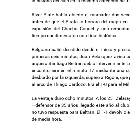
la historia del club en la máxima categoría del f
River Plate había abierto el marcador dos vec
antes de que el Pirata lo borrara del mapa en 
expulsión del Chacho Coudet y una remonta
tiempo condimentaron una final histórica.
Belgrano salió decidido desde el inicio y pres
primeros seis minutos, Juan Velázquez avisó con
arquero Santiago Beltrán debió intervenir ante L
encontró aire en el minuto 17 mediante una 
desbordó por la izquierda, superó a Rigoni, que 
al arco de Thiago Cardozo. Era el 1-0 para el Mil
La ventaja duró ocho minutos. A los 25′, Zelar
—defensor de 35 años llegado este año al club
no tuvo respuesta para Beltrán. El 1-1 devolvió 
de media hora.