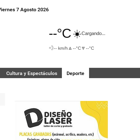
Viernes 7 Agosto 2026
--°C
☀️
Cargando...
💨
🔼
🔽
-- km/h
--°C
--°C
Cultura y Espectáculos
Deporte