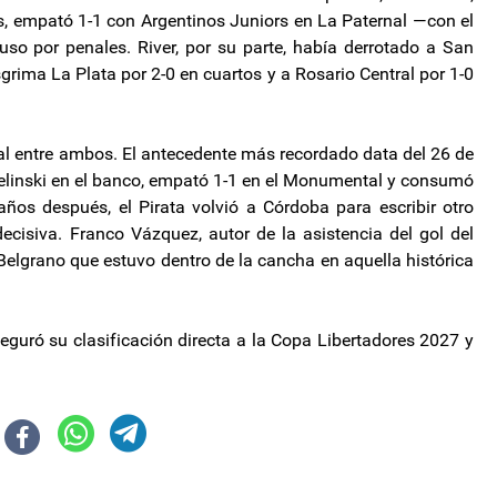
es, empató 1-1 con Argentinos Juniors en La Paternal —con el
so por penales. River, por su parte, había derrotado a San
rima La Plata por 2-0 en cuartos y a Rosario Central por 1-0
rial entre ambos. El antecedente más recordado data del 26 de
elinski en el banco, empató 1-1 en el Monumental y consumó
ños después, el Pirata volvió a Córdoba para escribir otro
decisiva. Franco Vázquez, autor de la asistencia del gol del
e Belgrano que estuvo dentro de la cancha en aquella histórica
seguró su clasificación directa a la Copa Libertadores 2027 y