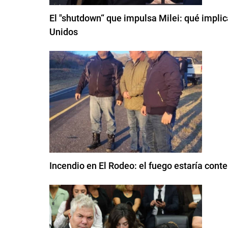
El "shutdown“ que impulsa Milei: qué implica
Unidos
Incendio en El Rodeo: el fuego estaría conte