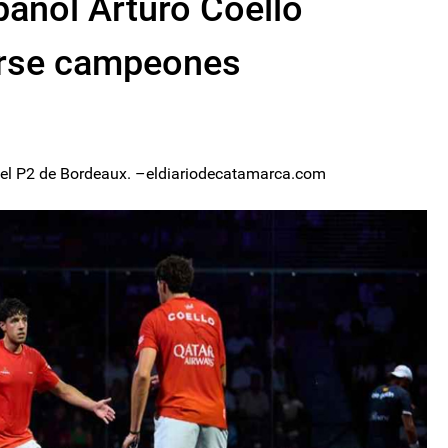
pañol Arturo Coello
arse campeones
 el P2 de Bordeaux. –eldiariodecatamarca.com