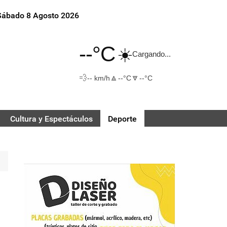
Sábado 8 Agosto 2026
--°C
☀️
Cargando...
💨
🔼
🔽
-- km/h
--°C
--°C
Cultura y Espectáculos
Deporte