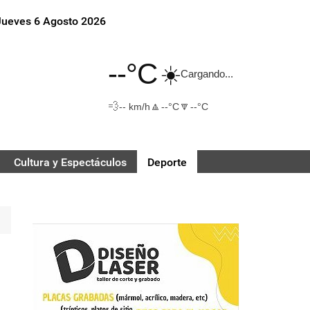
Jueves 6 Agosto 2026
--°C
☀️
Cargando...
💨
🔼
🔽
-- km/h
--°C
--°C
Cultura y Espectáculos
Deporte